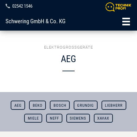
02542 1546
Schwering GmbH & Co. KG
ELEKTROGROSSGERÄTE
AEG
AEG
BEKO
BOSCH
GRUNDIG
LIEBHERR
MIELE
NEFF
SIEMENS
XAVAX