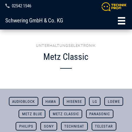
02542 1546
Schwering GmbH & Co. KG
UNTERHALTUNGSELEKTRONIK
Metz Classic
AUDIOBLOCK
HAMA
HISENSE
LG
LOEWE
METZ BLUE
METZ CLASSIC
PANASONIC
PHILIPS
SONY
TECHNISAT
TELESTAR